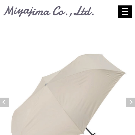
コンテンツへスキップ
toggle
navig