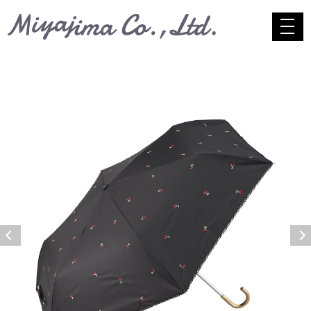
コンテンツへスキップ
toggle
navig